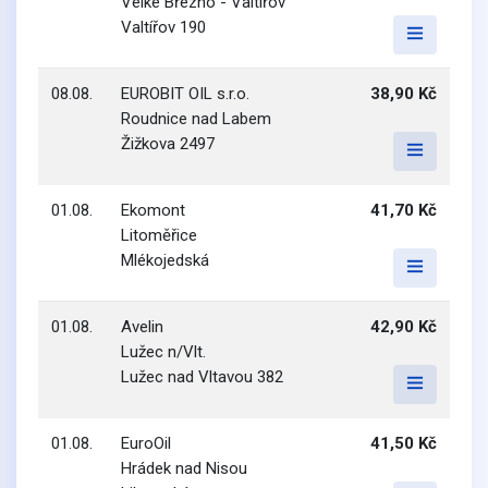
Velké Březno - Valtířov
Valtířov 190
08.08.
EUROBIT OIL s.r.o.
38,90 Kč
Roudnice nad Labem
Žižkova 2497
01.08.
Ekomont
41,70 Kč
Litoměřice
Mlékojedská
01.08.
Avelin
42,90 Kč
Lužec n/Vlt.
Lužec nad Vltavou 382
01.08.
EuroOil
41,50 Kč
Hrádek nad Nisou