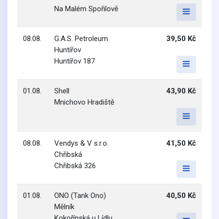
Na Malém Spořilově
08.08.
G.A.S. Petroleum
39,50 Kč
Huntířov
Huntířov 187
01.08.
Shell
43,90 Kč
Mnichovo Hradiště
08.08.
Vendys & V s.r.o.
41,50 Kč
Chřibská
Chřibská 326
01.08.
ONO (Tank Ono)
40,50 Kč
Mělník
Kokořínská u Lídlu