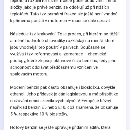
teplotu a rozdělí na různé frakce podle bodu varu. Lehčí
složky, jako je právě benzín, se oddělují už při nižších
teplotách. Tato tzv. primární frakce ale ještě není vhodná
k přímému použití v motorech – musí se dále upravit.
Následuje tzv. krakování. To je proces, při kterém se těžší
a méně hodnotné uhlovodíky rozkládají na menší, které
jsou vhodnější pro použití v palivech. Současně se
využívá i tzv. reformování a izomerace – chemické
postupy, které zlepšují oktanové číslo benzínu, tedy jeho
schopnost odolávat předčasnému vznícení ve
spalovacím motoru.
Moderní benzín pak často obsahuje i biosložku, obvykle
ethanol. Jeho přídavek je dán legislativou a má přispět ke
snižování emisí skleníkových plynů. V Evropě je běžný
například benzín E5 nebo E10, což znamená, že obsahuje
5 %, respektive 10 % biosložky.
Hotový benzín se ještě upravuje přidáním aditiv, která