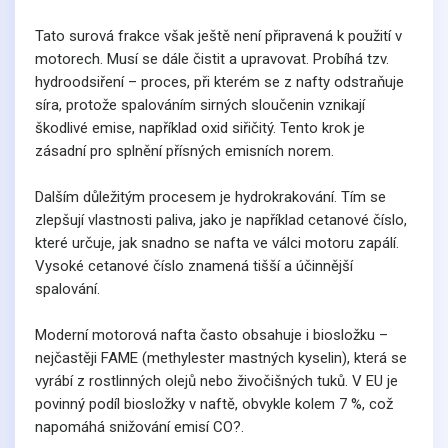
Tato surová frakce však ještě není připravená k použití v
motorech. Musí se dále čistit a upravovat. Probíhá tzv.
hydroodsiření – proces, při kterém se z nafty odstraňuje
síra, protože spalováním sirných sloučenin vznikají
škodlivé emise, například oxid siřičitý. Tento krok je
zásadní pro splnění přísných emisních norem.
Dalším důležitým procesem je hydrokrakování. Tím se
zlepšují vlastnosti paliva, jako je například cetanové číslo,
které určuje, jak snadno se nafta ve válci motoru zapálí.
Vysoké cetanové číslo znamená tišší a účinnější
spalování.
Moderní motorová nafta často obsahuje i biosložku –
nejčastěji FAME (methylester mastných kyselin), která se
vyrábí z rostlinných olejů nebo živočišných tuků. V EU je
povinný podíl biosložky v naftě, obvykle kolem 7 %, což
napomáhá snižování emisí CO?.