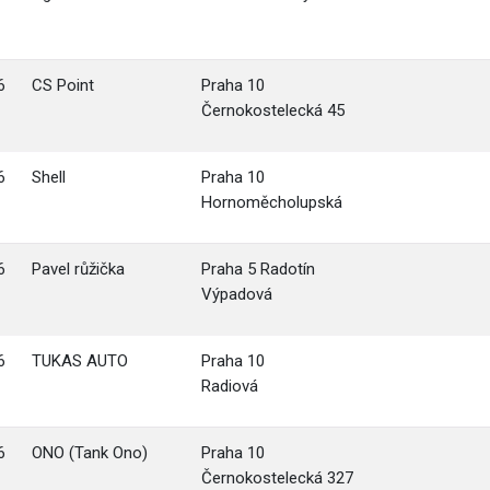
6
CS Point
Praha 10
Černokostelecká 45
6
Shell
Praha 10
Hornoměcholupská
6
Pavel růžička
Praha 5 Radotín
Výpadová
6
TUKAS AUTO
Praha 10
Radiová
6
ONO (Tank Ono)
Praha 10
Černokostelecká 327