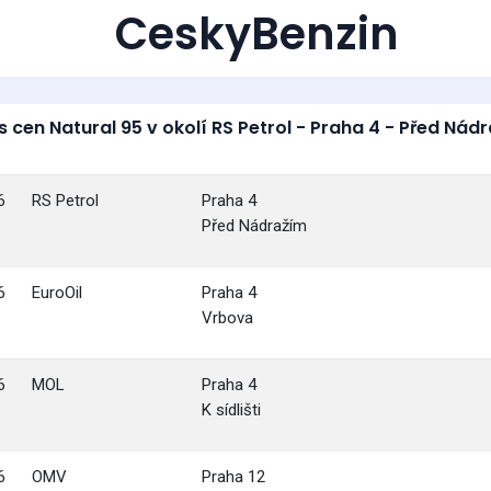
CeskyBenzin
s cen Natural 95 v okolí RS Petrol - Praha 4 - Před Nád
6
RS Petrol
Praha 4
Před Nádražím
6
EuroOil
Praha 4
Vrbova
6
MOL
Praha 4
K sídlišti
6
OMV
Praha 12