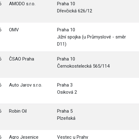
6
AMODO s.r.o.
Praha 10
Dřevčická 626/12
6
OMV
Praha 10
Jižní spojka (u Průmyslové - směr
D11)
6
ČSAO Praha
Praha 10
Černokostelecká 565/114
6
Auto Jarov s.r.o.
Praha 3
Osiková 2
6
Robin Oil
Praha 5
Plzeňská
6
Agro Jesenice
Vestec u Prahy