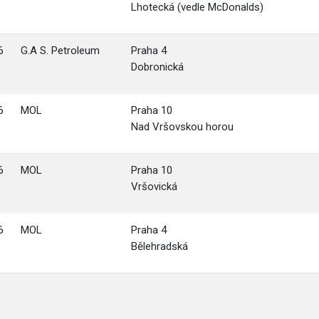
Lhotecká (vedle McDonalds)
6
G.A S. Petroleum
Praha 4
Dobronická
6
MOL
Praha 10
Nad Vršovskou horou
6
MOL
Praha 10
Vršovická
6
MOL
Praha 4
Bělehradská