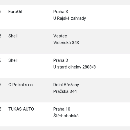
6
EuroOil
Praha 3
U Rajské zahrady
6
Shell
Vestec
Vídeňská 343
6
Shell
Praha 3
U staré cihelny 2808/8
6
C Petrol s.r.o.
Dolní Břežany
Pražská 344
6
TUKAS AUTO
Praha 10
Štěrboholská