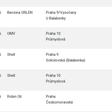
6
Benzina ORLEN
Praha 9/Vysočany
U Balabenky
6
OMV
Praha 10
Průmyslová
6
Shell
Praha 9
Sokolovská (Balabenka)
6
Shell
Praha 10
Průmyslová
6
Robin Oil
Praha
Českomoravská