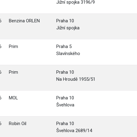
Jižní spojka 3196/9
6
Benzina ORLEN
Praha 10
Jižní spojka
6
Prim
Praha 5
Slavínského
6
Prim
Praha 10
Na Hroudě 1955/51
6
MOL
Praha 10
Švehlova
6
Robin Oil
Praha 10
Švehlova 2689/14