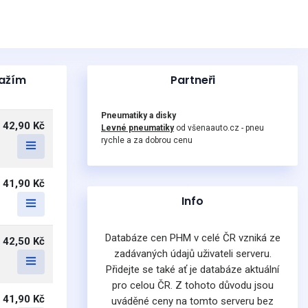
ražím
Partneři
Pneumatiky a disky
42,90 Kč
Levné pneumatiky
od všenaauto.cz - pneu
rychle a za dobrou cenu
41,90 Kč
Info
Databáze cen PHM v celé ČR vzniká ze
42,50 Kč
zadávaných údajů uživateli serveru.
Přidejte se také ať je databáze aktuální
pro celou ČR. Z tohoto důvodu jsou
41,90 Kč
uváděné ceny na tomto serveru bez