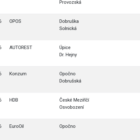
Provozská
6
OPOS
Dobruška
Solnická
6
AUTOREST
Úpice
Dr. Hejny
6
Konzum
Opočno
Dobrušská
6
HDB
České Meziříčí
Osvobození
6
EuroOil
Opočno