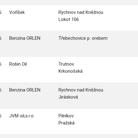
6
Voříšek
Rychnov nad Kněžnou
Lokot 106
6
Benzina ORLEN
Třebechovice p. orebem
6
Robin Oil
Trutnov
Krkonošská
6
Benzina ORLEN
Rychnov nad Kněžnou
Jirásková
6
JVM oil,s.r.o.
Pilníkov
Pražská