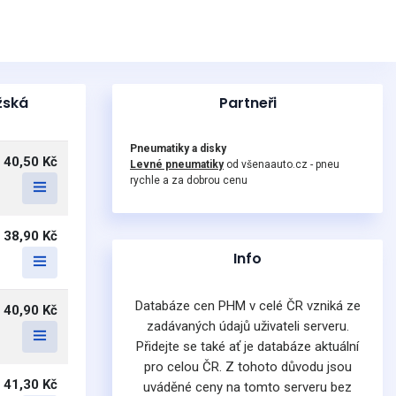
žská
Partneři
Pneumatiky a disky
40,50 Kč
Levné pneumatiky
od všenaauto.cz - pneu
rychle a za dobrou cenu
38,90 Kč
Info
Databáze cen PHM v celé ČR vzniká ze
40,90 Kč
zadávaných údajů uživateli serveru.
Přidejte se také ať je databáze aktuální
pro celou ČR. Z tohoto důvodu jsou
41,30 Kč
uváděné ceny na tomto serveru bez