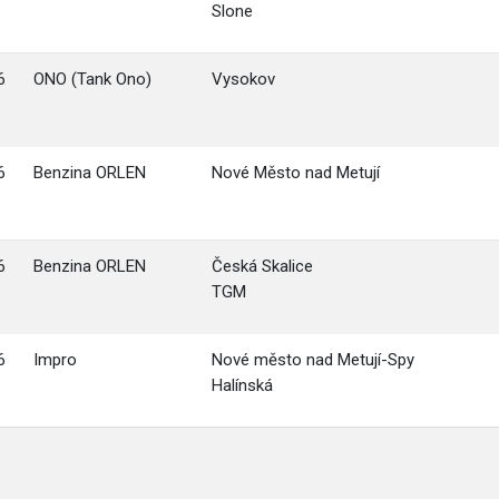
Slone
6
ONO (Tank Ono)
Vysokov
6
Benzina ORLEN
Nové Město nad Metují
6
Benzina ORLEN
Česká Skalice
TGM
6
Impro
Nové město nad Metují-Spy
Halínská