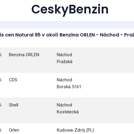
CeskyBenzin
is cen Natural 95 v okolí Benzina ORLEN - Náchod - Pra
6
Benzina ORLEN
Náchod
Pražská
6
CDS
Náchod
Borská 5161
6
Shell
Náchod
Kostelecká
6
Orlen
Kudowa-Zdrój (PL)