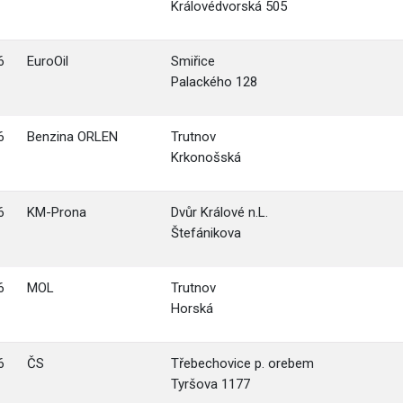
Královédvorská 505
6
EuroOil
Smiřice
Palackého 128
6
Benzina ORLEN
Trutnov
Krkonošská
6
KM-Prona
Dvůr Králové n.L.
Štefánikova
6
MOL
Trutnov
Horská
6
ČS
Třebechovice p. orebem
Tyršova 1177