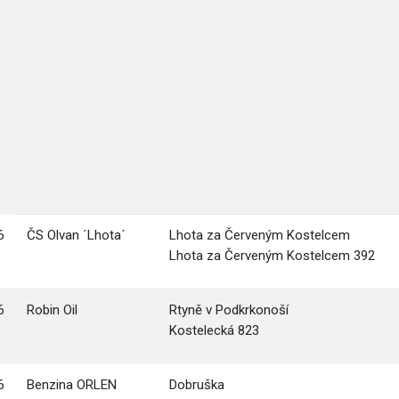
6
ČS Olvan ´Lhota´
Lhota za Červeným Kostelcem
Lhota za Červeným Kostelcem 392
6
Robin Oil
Rtyně v Podkrkonoší
Kostelecká 823
6
Benzina ORLEN
Dobruška