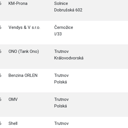
6
KM-Prona
Solnice
Dobrušská 602
6
Vendys & V s.r.o.
Černožice
I/33
6
ONO (Tank Ono)
Trutnov
Královodvorská
6
Benzina ORLEN
Trutnov
Polská
6
OMV
Trutnov
Polská
6
Shell
Trutnov